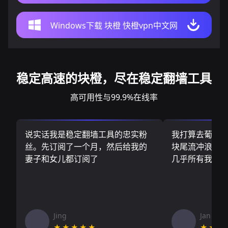
Windows下载 块橙 快橙vpn中文网
稳定高速的块橙，尽在稳定翻墙工具
高可用性与99.9%在线率
说实话我是稳定翻墙工具的忠实粉
我打算去葡萄
丝。先订阅了一个月，然后给我的
块尾流冲浪板.
妻子和女儿都订阅了
几乎所有我需
Jing
Jan V
★★★★★
★★★